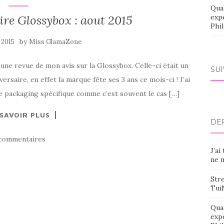
Qua
re Glossybox : aout 2015
exp
Phi
by
 2015
Miss GlamaZone
ne revue de mon avis sur la Glossybox. Celle-ci était un
SU
versaire, en effet la marque fête ses 3 ans ce mois-ci ! J’ai
e packaging spécifique comme c’est souvent le cas […]
 SAVOIR PLUS
DE
commentaires
J’ai
ne m
Stre
Tui
Qua
exp