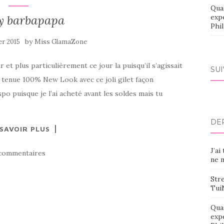
Qua
fy barbapapa
exp
Phi
by
er 2015
Miss GlamaZone
ur et plus particulièrement ce jour la puisqu’il s’agissait
SU
ne tenue 100% New Look avec ce joli gilet façon
o puisque je l’ai acheté avant les soldes mais tu
DE
 SAVOIR PLUS
J’ai
commentaires
ne m
Stre
Tui
Qua
exp