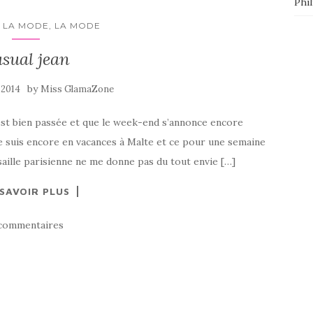
Phi
 LA MODE, LA MODE
sual jean
by
 2014
Miss GlamaZone
s’est bien passée et que le week-end s’annonce encore
je suis encore en vacances à Malte et ce pour une semaine
saille parisienne ne me donne pas du tout envie […]
 SAVOIR PLUS
commentaires