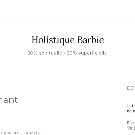
Holistique Barbie
50% spirituelle / 50% superficielle
DE
amant
J’ai
ne m
Stre
Tui
 LA MODE, LA MODE