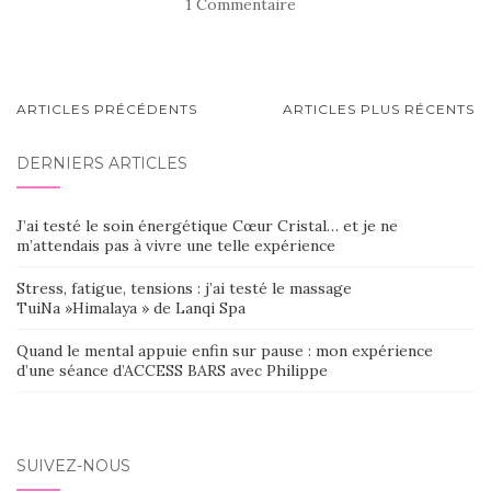
1 Commentaire
NAVIGATION
ARTICLES PRÉCÉDENTS
ARTICLES PLUS RÉCENTS
AU
DERNIERS ARTICLES
SEIN
DES
J’ai testé le soin énergétique Cœur Cristal… et je ne
ARTICLES
m’attendais pas à vivre une telle expérience
Stress, fatigue, tensions : j’ai testé le massage
TuiNa »Himalaya » de Lanqi Spa
Quand le mental appuie enfin sur pause : mon expérience
d’une séance d’ACCESS BARS avec Philippe
SUIVEZ-NOUS