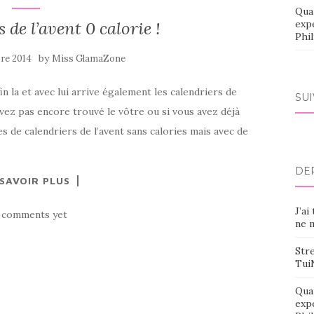
Qua
 de l’avent 0 calorie !
exp
Phi
by
re 2014
Miss GlamaZone
fin la et avec lui arrive également les calendriers de
SU
’avez pas encore trouvé le vôtre ou si vous avez déjà
s de calendriers de l’avent sans calories mais avec de
DE
 SAVOIR PLUS
J’ai
 comments yet
ne m
Stre
Tui
Qua
exp