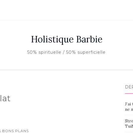
Holistique Barbie
50% spirituelle / 50% superficielle
DE
lat
J’ai
ne m
Stre
Tui
S BONS PLANS