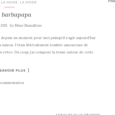
Phi
 LA MODE, LA MODE
e barbapapa
by
n 2015
Miss GlamaZone
 depuis un moment pour moi puisqu’il s’agit aujourd’hui
a saison. J’étais littéralement tombée amoureuse de
eu rétro. Du coup j’ai composé la tenue autour de cette
 SAVOIR PLUS
 commentaires
ARTICLES PLUS RÉCENTS