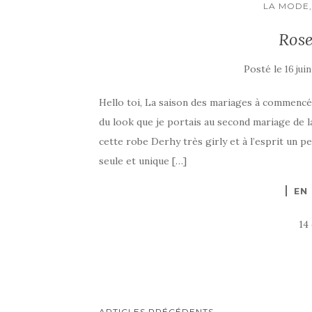
LA MODE,
Ros
Posté le
16 jui
Hello toi, La saison des mariages à commencé
du look que je portais au second mariage de l
cette robe Derhy très girly et à l’esprit un p
seule et unique […]
EN
14
ARTICLES PRÉCÉDENTS