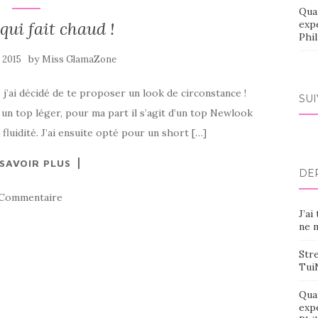
Qua
qui fait chaud !
exp
Phi
by
t 2015
Miss GlamaZone
p j’ai décidé de te proposer un look de circonstance !
SU
t un top léger, pour ma part il s’agit d’un top Newlook
 fluidité. J’ai ensuite opté pour un short […]
 SAVOIR PLUS
DE
 Commentaire
J’ai
ne m
Stre
Tui
Qua
exp