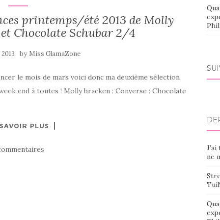
Qua
nces printemps/été 2013 de Molly
exp
Phi
 et Chocolate Schubar 2/4
by
 2013
Miss GlamaZone
SU
encer le mois de mars voici donc ma deuxième sélection
ek end à toutes ! Molly bracken : Converse : Chocolate
DE
 SAVOIR PLUS
J’ai
commentaires
ne m
Stre
Tui
Qua
exp