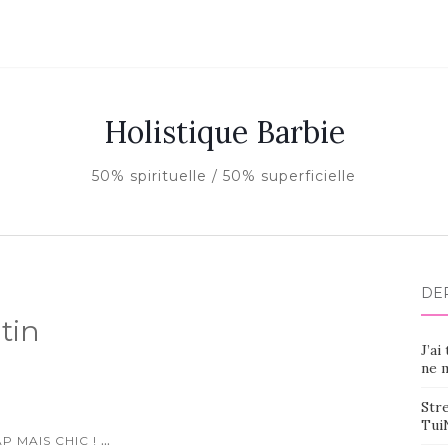
Holistique Barbie
50% spirituelle / 50% superficielle
DE
tin
J’ai
ne m
Stre
Tui
...
P MAIS CHIC !