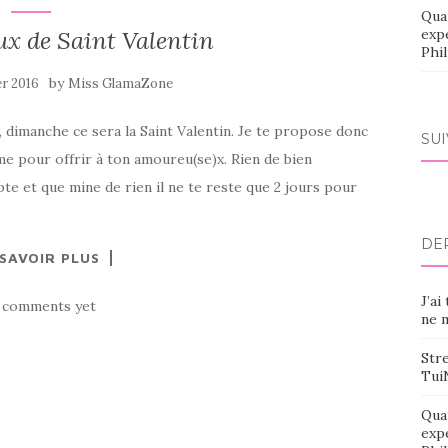
Qua
ux de Saint Valentin
exp
Phi
by
er 2016
Miss GlamaZone
, dimanche ce sera la Saint Valentin. Je te propose donc
SU
e pour offrir à ton amoureu(se)x. Rien de bien
te et que mine de rien il ne te reste que 2 jours pour
DE
 SAVOIR PLUS
J’ai
 comments yet
ne m
Stre
Tui
Qua
exp