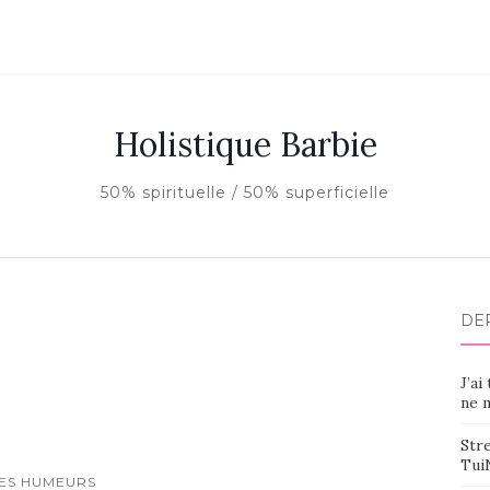
Holistique Barbie
50% spirituelle / 50% superficielle
DE
J’ai
ne m
Stre
Tui
ES HUMEURS