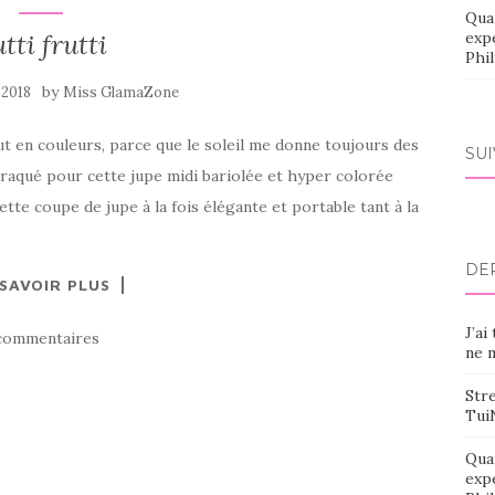
Qua
tti frutti
exp
Phi
by
 2018
Miss GlamaZone
ut en couleurs, parce que le soleil me donne toujours des
SU
craqué pour cette jupe midi bariolée et hyper colorée
te coupe de jupe à la fois élégante et portable tant à la
DE
 SAVOIR PLUS
J’ai
commentaires
ne m
Stre
Tui
Qua
exp