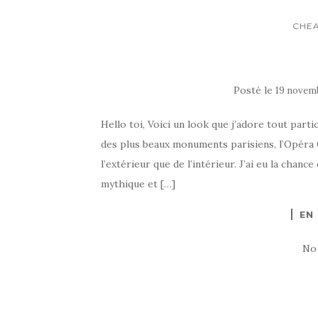
CHEA
Posté le
19 novem
Hello toi, Voici un look que j’adore tout part
des plus beaux monuments parisiens, l’Opéra G
l’extérieur que de l’intérieur. J’ai eu la chanc
mythique et […]
EN
No