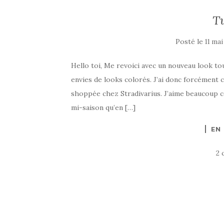
Tu
Posté le
11 mai
Hello toi, Me revoici avec un nouveau look to
envies de looks colorés. J’ai donc forcément 
shoppée chez Stradivarius. J’aime beaucoup cet
mi-saison qu’en […]
EN
2 