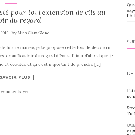
Qua
sté pour toi l’extension de cils au
exp
Phi
ir du regard
by
 2016
Miss GlamaZone
SU
 de future mariée, je te propose cette fois de découvrir
tester au Boudoir du regard à Paris. Il faut d’abord que je
eçue et écoutée et ça c’est important de prendre […]
DE
 SAVOIR PLUS
J’ai
 comments yet
ne m
Stre
Tui
Qua
exp