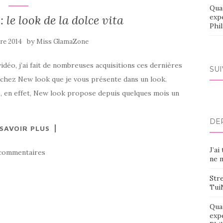
Qua
: le look de la dolce vita
exp
Phi
by
re 2014
Miss GlamaZone
 vidéo, j’ai fait de nombreuses acquisitions ces dernières
SU
de chez New look que je vous présente dans un look.
lie, en effet, New look propose depuis quelques mois un
DE
 SAVOIR PLUS
J’ai
commentaires
ne m
Stre
Tui
Qua
exp