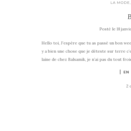
LA MODE,
B
Posté le
18 janvi
Hello toi, J’espère que tu as passé un bon week
y a bien une chose que je déteste sur terre c’e
laine de chez Balsamik, je n’ai pas du tout froi
EN
2 