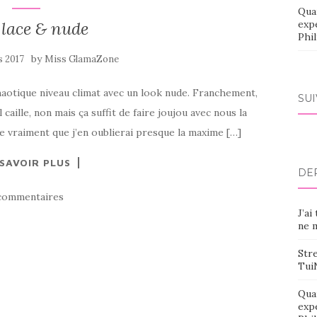
Qua
 lace & nude
exp
Phi
by
s 2017
Miss GlamaZone
haotique niveau climat avec un look nude. Franchement,
SU
l caille, non mais ça suffit de faire joujou avec nous la
alle vraiment que j’en oublierai presque la maxime […]
 SAVOIR PLUS
DE
commentaires
J’ai
ne m
Stre
Tui
Qua
exp