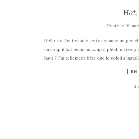
Hat,
Posté le
10 mar
Hello toi, On termine cette semaine un peu c
un coup il fait beau, un coup il pleut, un coup i
haut ? J’ai tellement hâte que le soleil s’inst
EN
3 