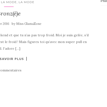
Phi
 LA MODE, LA MODE
ronz(é)e
by
er 2016
Miss GlamaZone
end et que tu n’as pas trop froid. Moi je suis gelée, s’il
st le froid ! Mais figures toi qu’avec mon super pull en
d. J’adore […]
 SAVOIR PLUS
commentaires