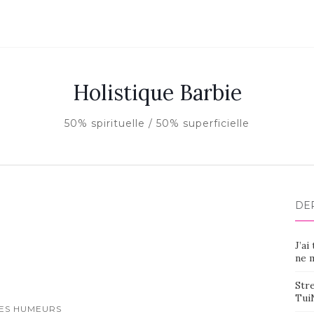
Holistique Barbie
50% spirituelle / 50% superficielle
DE
J’ai
ne m
Stre
Tui
ES HUMEURS