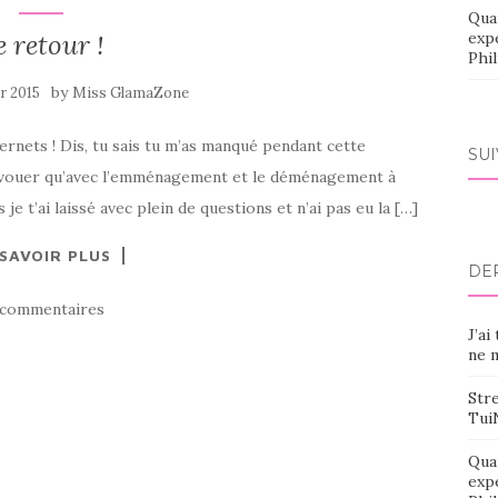
Qua
e retour !
exp
Phi
by
er 2015
Miss GlamaZone
nternets ! Dis, tu sais tu m’as manqué pendant cette
SU
t’avouer qu’avec l’emménagement et le déménagement à
 je t’ai laissé avec plein de questions et n’ai pas eu la […]
 SAVOIR PLUS
DE
 commentaires
J’ai
ne m
Stre
Tui
Qua
exp