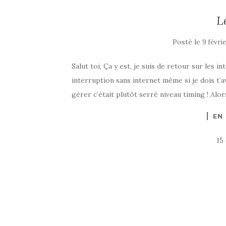
L
Posté le
9 févri
Salut toi, Ça y est, je suis de retour sur les i
interruption sans internet même si je dois 
gérer c’était plutôt serré niveau timing ! Alors
EN
15