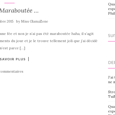
Qua
 Maraboutée …
exp
Phi
by
bre 2015
Miss GlamaZone
ne fée et non je n’ai pas été maraboutée haha, il s’agit
SU
ts du jour et je le trouve tellement joli que j’ai décidé
 n’est parce […]
 SAVOIR PLUS
DE
commentaires
J’ai
ne m
Stre
Tui
Qua
exp