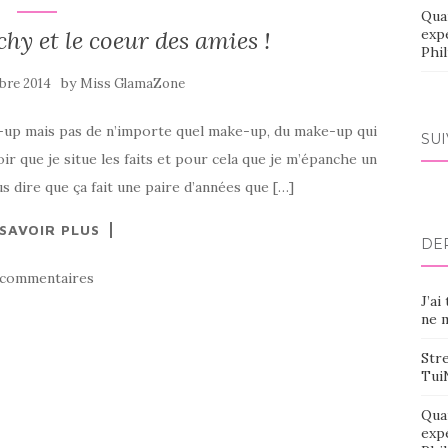
Qua
hy et le coeur des amies !
exp
Phi
by
bre 2014
Miss GlamaZone
ke-up mais pas de n’importe quel make-up, du make-up qui
SU
loir que je situe les faits et pour cela que je m’épanche un
s dire que ça fait une paire d’années que […]
 SAVOIR PLUS
DE
 commentaires
J’ai
ne m
Stre
Tui
Qua
exp