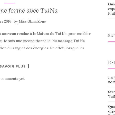
Qua
eine forme avec TuiNa
exp
Phi
by
re 2016
Miss GlamaZone
s à nouveau rendue à la Maison du Tui Na pour me faire
SU
. Je suis une inconditionnelle du massage Tui Na
tion du sang et des énergies. En effet, lorsque les
DE
 SAVOIR PLUS
J’ai
 comments yet
ne m
Stre
Tui
Qua
exp