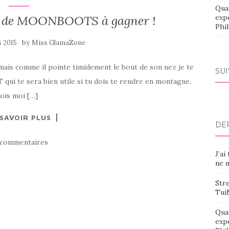
Qua
re de MOONBOOTS à gagner !
exp
Phi
by
s 2015
Miss GlamaZone
a mais comme il pointe timidement le bout de son nez je te
SU
i te sera bien utile si tu dois te rendre en montagne.
rois moi […]
 SAVOIR PLUS
DE
 commentaires
J’ai
ne m
Stre
Tui
Qua
exp