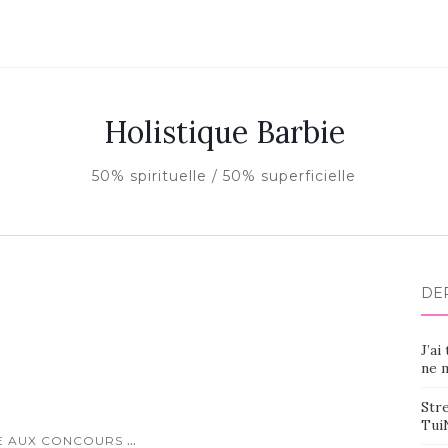
Holistique Barbie
50% spirituelle / 50% superficielle
DE
J’ai
ne m
Stre
Tui
...
RE AUX CONCOURS