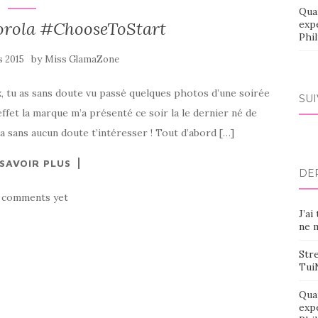
Qua
orola #ChooseToStart
exp
Phi
by
s 2015
Miss GlamaZone
ux, tu as sans doute vu passé quelques photos d’une soirée
SU
ffet la marque m’a présenté ce soir la le dernier né de
 sans aucun doute t’intéresser ! Tout d’abord […]
 SAVOIR PLUS
DE
 comments yet
J’ai
ne m
Stre
Tui
Qua
exp