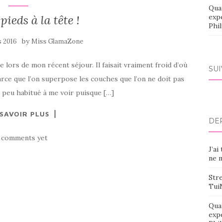
Qua
pieds à la tête !
exp
Phi
by
s 2016
Miss GlamaZone
e lors de mon récent séjour. Il faisait vraiment froid d’où
SU
arce que l’on superpose les couches que l’on ne doit pas
es peu habitué à me voir puisque […]
 SAVOIR PLUS
DE
 comments yet
J’ai
ne m
Stre
Tui
Qua
exp