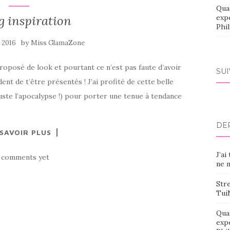
Qua
g inspiration
exp
Phi
by
 2016
Miss GlamaZone
proposé de look et pourtant ce n’est pas faute d’avoir
SU
nt de t’être présentés ! J’ai profité de cette belle
 juste l’apocalypse !) pour porter une tenue à tendance
DE
 SAVOIR PLUS
J’ai
 comments yet
ne m
Stre
Tui
Qua
exp