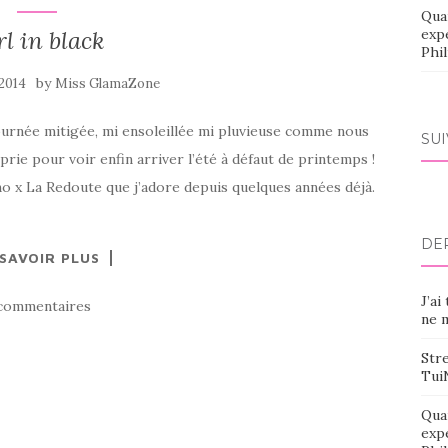
Qua
rl in black
exp
Phi
by
 2014
Miss GlamaZone
 journée mitigée, mi ensoleillée mi pluvieuse comme nous
SU
ie pour voir enfin arriver l’été à défaut de printemps !
 x La Redoute que j’adore depuis quelques années déjà.
DE
 SAVOIR PLUS
J’ai
commentaires
ne m
Stre
Tui
Qua
exp