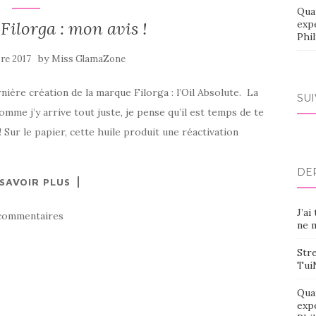
Qua
 Filorga : mon avis !
exp
Phi
by
re 2017
Miss GlamaZone
ernière création de la marque Filorga : l’Oil Absolute. La
SU
mme j’y arrive tout juste, je pense qu’il est temps de te
Sur le papier, cette huile produit une réactivation
DE
 SAVOIR PLUS
J’ai
commentaires
ne m
Stre
Tui
Qua
exp