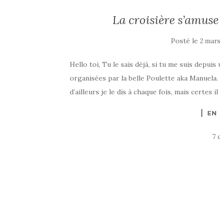
La croisière s’amuse
Posté le
2 mars
Hello toi, Tu le sais déjà, si tu me suis depu
organisées par la belle Poulette aka Manuela. 
d’ailleurs je le dis à chaque fois, mais certes 
EN
7 