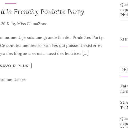
Qua
 à la Frenchy Poulette Party
exp
Phi
by
 2015
Miss GlamaZone
is un moment, je suis une grande fan des Poulettes Partys
SU
Ce sont les meilleures soirées qui puissent exister et
il y a des blogueuses mais aussi des lectrices […]
 SAVOIR PLUS
DE
commentaires
J’ai
ne m
Stre
Tui
Qua
exp