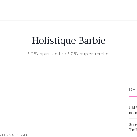
Holistique Barbie
50% spirituelle / 50% superficielle
DE
J’ai
ne m
Stre
Tui
S BONS PLANS