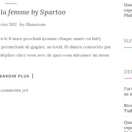
Qua
 la femme by Spartoo
exp
Phi
by
vrier 2012
Glamazone
ieu le 8 mars prochain (comme chaque année en fait!)
SU
permettant de gagner, au total, 10 diners concoctés par
e déplace chez vous avec de quoi vous mitonner un menu
DE
 SAVOIR PLUS
J’ai
 comments yet
ne m
Stre
Tui
Qua
exp