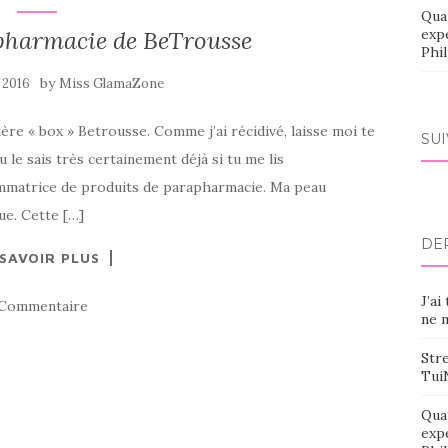
Qua
pharmacie de BeTrousse
exp
Phi
by
n 2016
Miss GlamaZone
ière « box » Betrousse. Comme j’ai récidivé, laisse moi te
SU
 le sais très certainement déjà si tu me lis
mmatrice de produits de parapharmacie. Ma peau
ue. Cette […]
DE
 SAVOIR PLUS
J’ai
 Commentaire
ne m
Stre
Tui
Qua
exp