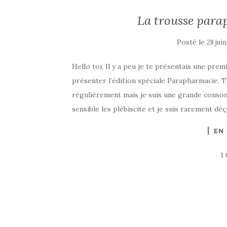
La trousse para
Posté le
28 jui
Hello toi, Il y a peu je te présentais une prem
présenter l’édition spéciale Parapharmacie. Tu
régulièrement mais je suis une grande conso
sensible les plébiscite et je suis rarement déç
EN
1