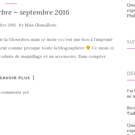
Qua
bre – septembre 2016
exp
Phi
by
bre 2016
Miss GlamaZone
de la Glossybox mais ce mois-ci c’est une box à l’imprimé
SU
ement comme presque toute la blogosphère
Ce mois-ci
produits de maquillage et un accessoire. Sans compter
DE
 SAVOIR PLUS
J’ai
 comments yet
ne m
Stre
Tui
Qua
exp