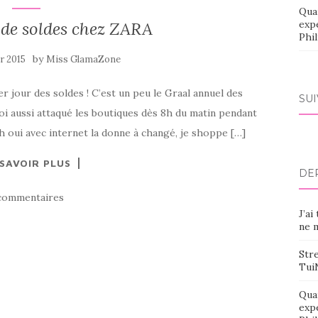
Qua
 de soldes chez ZARA
exp
Phi
by
er 2015
Miss GlamaZone
ier jour des soldes ! C’est un peu le Graal annuel des
SU
oi aussi attaqué les boutiques dès 8h du matin pendant
h oui avec internet la donne à changé, je shoppe […]
 SAVOIR PLUS
DE
commentaires
J’ai
ne m
Stre
Tui
Qua
exp