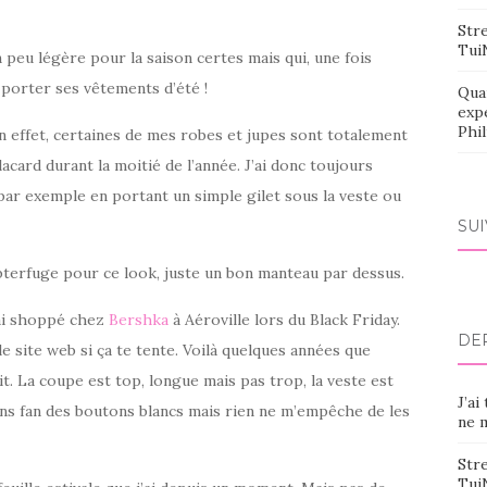
Stre
Tui
 peu légère pour la saison certes mais qui, une fois
porter ses vêtements d’été !
Qua
exp
Phi
En effet, certaines de mes robes et jupes sont totalement
acard durant la moitié de l’année. J’ai donc toujours
par exemple en portant un simple gilet sous la veste ou
SU
ubterfuge pour ce look, juste un bon manteau par dessus.
j’ai shoppé chez
Bershka
à Aéroville lors du Black Friday.
DE
le site web si ça te tente. Voilà quelques années que
it. La coupe est top, longue mais pas trop, la veste est
J’ai
oins fan des boutons blancs mais rien ne m’empêche de les
ne m
Stre
Tui