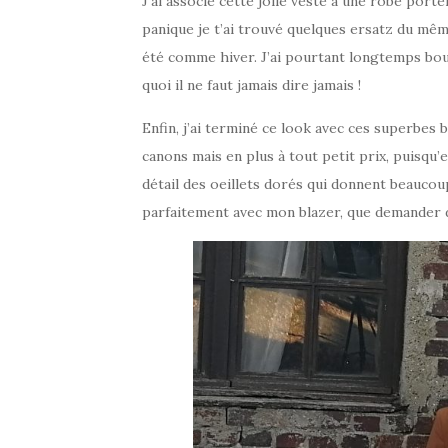
J’ai associé cette jolie veste à une robe porte
panique je t’ai trouvé quelques ersatz du mê
été comme hiver. J’ai pourtant longtemps boud
quoi il ne faut jamais dire jamais !
Enfin, j’ai terminé ce look avec ces superbes
canons mais en plus à tout petit prix, puisqu’el
détail des oeillets dorés qui donnent beaucou
parfaitement avec mon blazer, que demander 