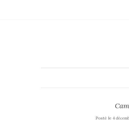
Came
Posté le
4 décemb