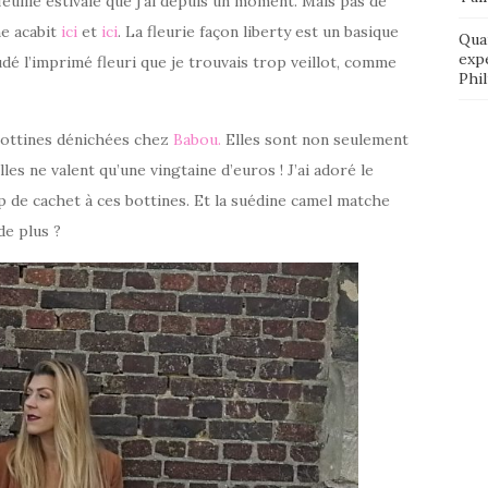
feuille estivale que j’ai depuis un moment. Mais pas de
me acabit
ici
et
ici
. La fleurie façon liberty est un basique
Qua
exp
é l’imprimé fleuri que je trouvais trop veillot, comme
Phi
 bottines dénichées chez
Babou.
Elles sont non seulement
les ne valent qu’une vingtaine d’euros ! J’ai adoré le
p de cachet à ces bottines. Et la suédine camel matche
de plus ?