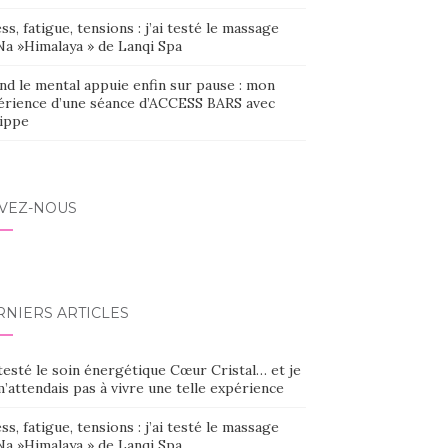
ss, fatigue, tensions : j’ai testé le massage
Na »Himalaya » de Lanqi Spa
nd le mental appuie enfin sur pause : mon
érience d’une séance d’ACCESS BARS avec
lippe
IVEZ-NOUS
RNIERS ARTICLES
 testé le soin énergétique Cœur Cristal… et je
’attendais pas à vivre une telle expérience
ss, fatigue, tensions : j’ai testé le massage
Na »Himalaya » de Lanqi Spa