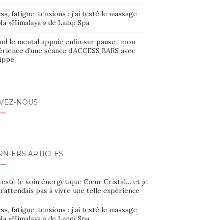
ss, fatigue, tensions : j’ai testé le massage
Na »Himalaya » de Lanqi Spa
nd le mental appuie enfin sur pause : mon
érience d’une séance d’ACCESS BARS avec
lippe
IVEZ-NOUS
RNIERS ARTICLES
 testé le soin énergétique Cœur Cristal… et je
’attendais pas à vivre une telle expérience
ss, fatigue, tensions : j’ai testé le massage
Na »Himalaya » de Lanqi Spa