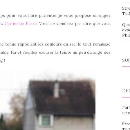
Stre
Tui
ups pour vous faire patienter je vous propose un super
hez
Catherine Parra
. Vous ne viendrez pas dire que vous
Qua
exp
Phi
ne tenue rappelant les couleurs du sac, le tout rehaussé
mble. Ha et veuillez excuser la teinte un peu étrange des
g !
SU
DE
J’ai
ne m
Stre
Tui