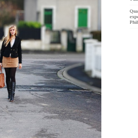
Qua
exp
Phi