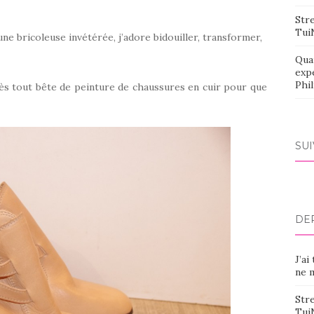
Stre
Tui
is une bricoleuse invétérée, j’adore bidouiller, transformer,
Qua
exp
Phi
ès tout bête de peinture de chaussures en cuir pour que
SU
DE
J’ai
ne m
Stre
Tui