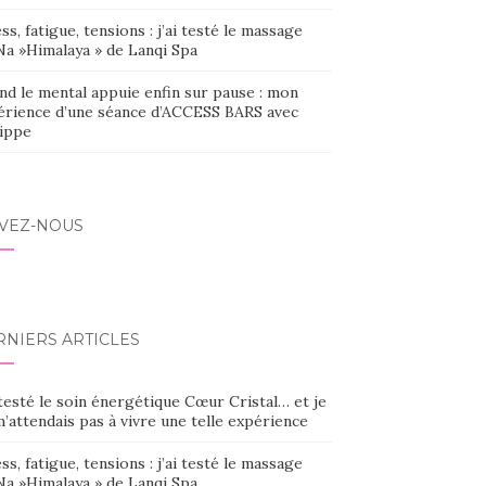
ss, fatigue, tensions : j’ai testé le massage
Na »Himalaya » de Lanqi Spa
nd le mental appuie enfin sur pause : mon
érience d’une séance d’ACCESS BARS avec
lippe
IVEZ-NOUS
RNIERS ARTICLES
 testé le soin énergétique Cœur Cristal… et je
’attendais pas à vivre une telle expérience
ss, fatigue, tensions : j’ai testé le massage
Na »Himalaya » de Lanqi Spa