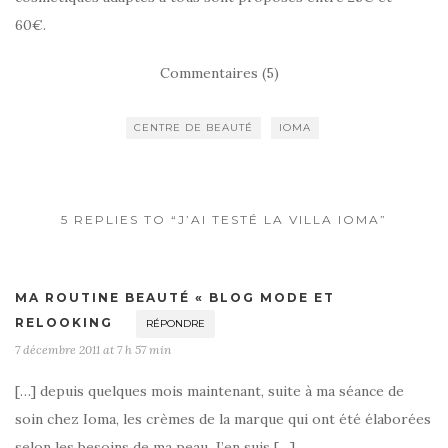
60€.
Commentaires (5)
CENTRE DE BEAUTÉ
IOMA
5 REPLIES TO “J’AI TESTÉ LA VILLA IOMA”
MA ROUTINE BEAUTÉ « BLOG MODE ET
RELOOKING
RÉPONDRE
7 décembre 2011 at 7 h 57 min
[…] depuis quelques mois maintenant, suite à ma séance de
soin chez Ioma, les crèmes de la marque qui ont été élaborées
selon les besoins de ma peau. J’en suis […]