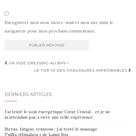
Enregistrer mon nom, mon e-mail et mon site dans le
navigateur pour mon prochain commentaire.
Navigation
UN VIDE DRESSING AU BHV !
d'article
LE TOP 10 DES CHAUSSURES IMPROBABLES
DERNIERS ARTICLES
J’ai testé le soin énergétique Cœur Cristal… et je ne
m’attendais pas à vivre une telle expérience
Stress, fatigue, tensions : j’ai testé le massage
TuiNa »Himalaya » de Lanqi Spa