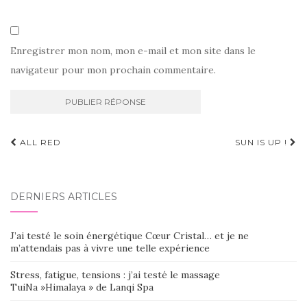
Enregistrer mon nom, mon e-mail et mon site dans le
navigateur pour mon prochain commentaire.
Navigation
ALL RED
SUN IS UP !
d'article
DERNIERS ARTICLES
J’ai testé le soin énergétique Cœur Cristal… et je ne
m’attendais pas à vivre une telle expérience
Stress, fatigue, tensions : j’ai testé le massage
TuiNa »Himalaya » de Lanqi Spa