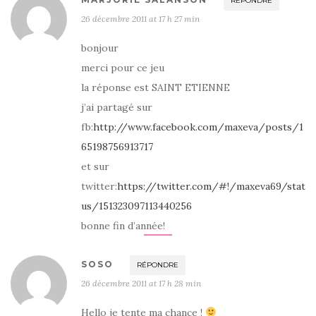
RÉPONDRE
26 décembre 2011 at 17 h 27 min
bonjour
merci pour ce jeu
la réponse est SAINT ETIENNE
j’ai partagé sur
fb:
http://www.facebook.com/maxeva/posts/1
65198756913717
et sur
twitter:
https://twitter.com/#!/maxeva69/stat
us/151323097113440256
bonne fin d’année!
SOSO
RÉPONDRE
26 décembre 2011 at 17 h 28 min
Hello je tente ma chance !