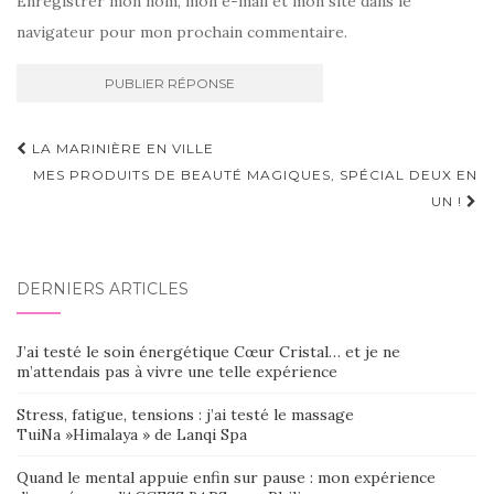
Enregistrer mon nom, mon e-mail et mon site dans le
navigateur pour mon prochain commentaire.
Navigation
LA MARINIÈRE EN VILLE
d'article
MES PRODUITS DE BEAUTÉ MAGIQUES, SPÉCIAL DEUX EN
UN !
DERNIERS ARTICLES
J’ai testé le soin énergétique Cœur Cristal… et je ne
m’attendais pas à vivre une telle expérience
Stress, fatigue, tensions : j’ai testé le massage
TuiNa »Himalaya » de Lanqi Spa
Quand le mental appuie enfin sur pause : mon expérience