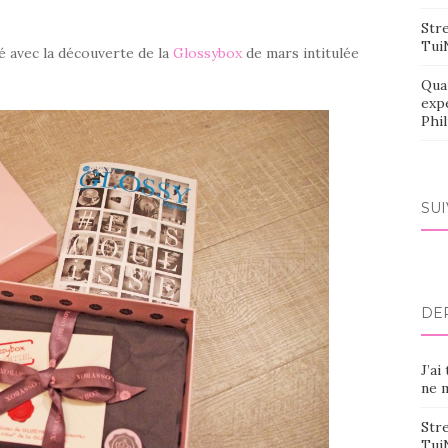
Stre
Tui
 avec la découverte de la
Glossybox
de mars intitulée
Qua
exp
Phi
SU
DE
J’ai
ne m
Stre
Tui