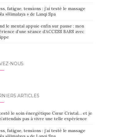
ss, fatigue, tensions : j’ai testé le massage
Na »Himalaya » de Lanqi Spa
nd le mental appuie enfin sur pause : mon
érience d’une séance d’ACCESS BARS avec
lippe
IVEZ-NOUS
RNIERS ARTICLES
 testé le soin énergétique Cœur Cristal… et je
’attendais pas à vivre une telle expérience
ss, fatigue, tensions : j’ai testé le massage
Na »Himalaya » de Lanqi Spa