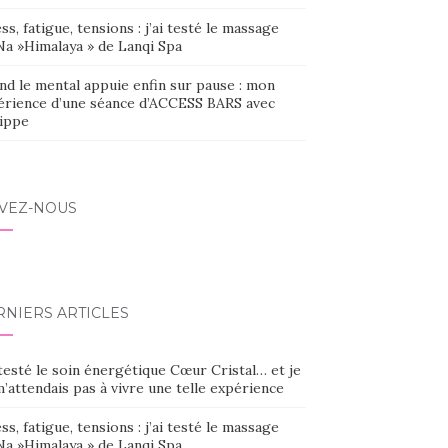
ss, fatigue, tensions : j’ai testé le massage
Na »Himalaya » de Lanqi Spa
nd le mental appuie enfin sur pause : mon
érience d’une séance d’ACCESS BARS avec
lippe
IVEZ-NOUS
RNIERS ARTICLES
 testé le soin énergétique Cœur Cristal… et je
’attendais pas à vivre une telle expérience
ss, fatigue, tensions : j’ai testé le massage
Na »Himalaya » de Lanqi Spa