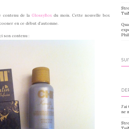
Stre
Tui
le contenu de la
GlossyBox
du mois. Cette nouvelle box
cooner en ce début d’automne.
Qua
exp
Phi
i son contenu :
SU
DE
J’ai
ne m
Stre
Tui