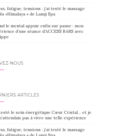
ss, fatigue, tensions : j’ai testé le massage
Na »Himalaya » de Lanqi Spa
nd le mental appuie enfin sur pause : mon
érience d’une séance d’ACCESS BARS avec
lippe
IVEZ-NOUS
RNIERS ARTICLES
 testé le soin énergétique Cœur Cristal… et je
’attendais pas à vivre une telle expérience
ss, fatigue, tensions : j’ai testé le massage
Na »Himalaya » de Lanqi Spa