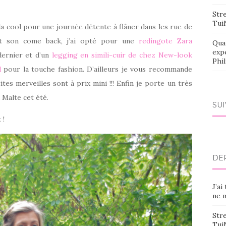
Stre
Tui
a cool pour une journée détente à flâner dans les rue de
ait son come back, j’ai opté pour une
redingote Zara
Qua
exp
dernier et d’un
legging en simili-cuir de chez New-look
Phi
d
pour la touche fashion. D’ailleurs je vous recommande
ites merveilles sont à prix mini !!! Enfin je porte un très
 Malte cet été.
SU
 !
DE
J’ai
ne m
Stre
Tui