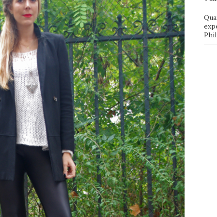
Qua
exp
Phi