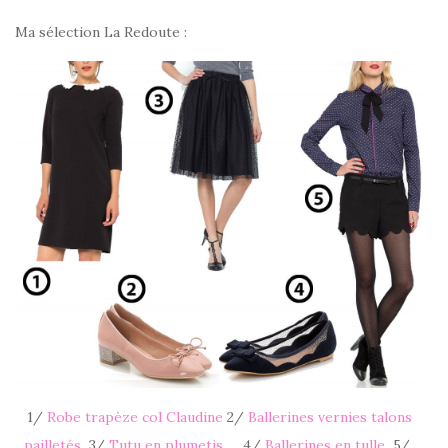
Ma sélection La Redoute :
1/
Robe trapèze col Claudine
2/
Ballerines vernies talons
pailletés
3/
Tutu en plumetis
4/
Ballerines en tulle
5/