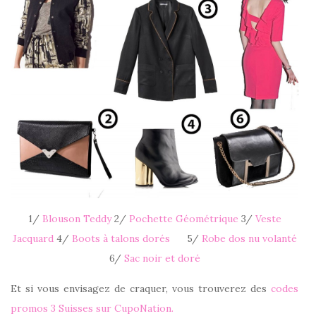
1/
Blouson Teddy
2/
Pochette Géométrique
3/
Veste
Jacquard
4/
Boots à talons dorés
5/
Robe dos nu volanté
6/
Sac noir et doré
Et si vous envisagez de craquer, vous trouverez des
codes
promos 3 Suisses sur CupoNation.