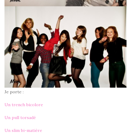
Je porte :
Un trench bicolore
Un pull torsadé
Un slim bi-matière