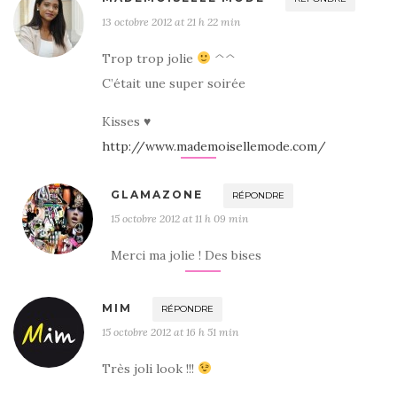
13 octobre 2012 at 21 h 22 min
Trop trop jolie
^^
C’était une super soirée
Kisses ♥
http://www.mademoisellemode.com/
GLAMAZONE
RÉPONDRE
15 octobre 2012 at 11 h 09 min
Merci ma jolie ! Des bises
MIM
RÉPONDRE
15 octobre 2012 at 16 h 51 min
Très joli look !!!