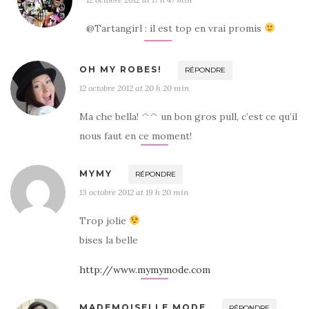
@Tartangirl : il est top en vrai promis
OH MY ROBES!
RÉPONDRE
12 octobre 2012 at 20 h 20 min
Ma che bella! ^^ un bon gros pull, c’est ce qu’il
nous faut en ce moment!
MYMY
RÉPONDRE
13 octobre 2012 at 19 h 20 min
Trop jolie
bises la belle
http://www.mymymode.com
MADEMOISELLE MODE
RÉPONDRE