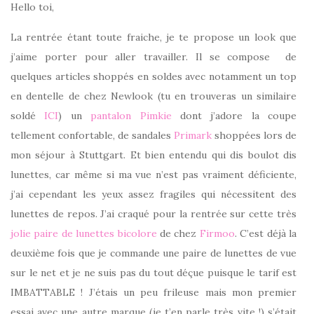
Hello toi,
La rentrée étant toute fraiche, je te propose un look que
j’aime porter pour aller travailler. Il se compose de
quelques articles shoppés en soldes avec notamment un top
en dentelle de chez Newlook (tu en trouveras un similaire
soldé
ICI
) un
pantalon Pimkie
dont j’adore la coupe
tellement confortable, de sandales
Primark
shoppées lors de
mon séjour à Stuttgart. Et bien entendu qui dis boulot dis
lunettes, car même si ma vue n’est pas vraiment déficiente,
j’ai cependant les yeux assez fragiles qui nécessitent des
lunettes de repos. J’ai craqué pour la rentrée sur cette très
jolie paire de lunettes bicolore
de chez
Firmoo
. C’est déjà la
deuxième fois que je commande une paire de lunettes de vue
sur le net et je ne suis pas du tout déçue puisque le tarif est
IMBATTABLE ! J’étais un peu frileuse mais mon premier
essai avec une autre marque (je t’en parle très vite !) s’était