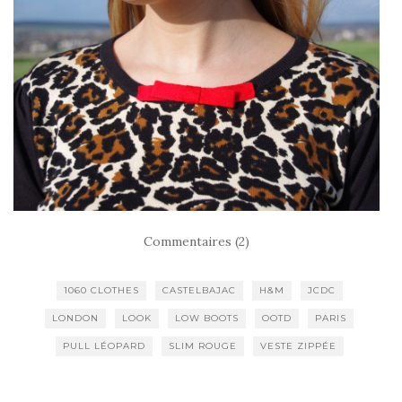
Commentaires (2)
1060 CLOTHES
CASTELBAJAC
H&M
JCDC
LONDON
LOOK
LOW BOOTS
OOTD
PARIS
PULL LÉOPARD
SLIM ROUGE
VESTE ZIPPÉE