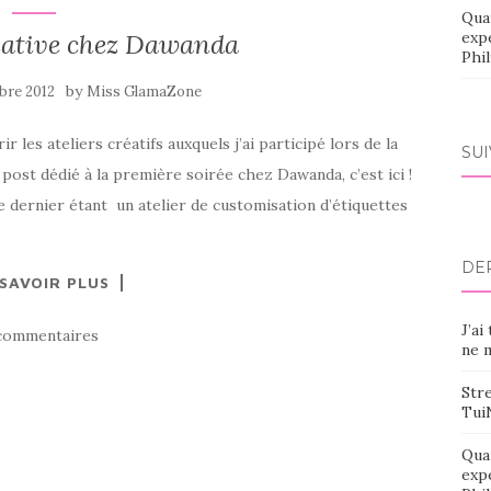
Qua
éative chez Dawanda
exp
Phi
by
bre 2012
Miss GlamaZone
 les ateliers créatifs auxquels j’ai participé lors de la
SU
post dédié à la première soirée chez Dawanda, c’est ici !
 le dernier étant un atelier de customisation d’étiquettes
DE
 SAVOIR PLUS
J’ai
commentaires
ne m
Stre
Tui
Qua
exp