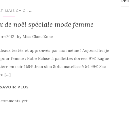
Phi
...
P MAIS CHIC !
x de noël spéciale mode femme
by
bre 2012
Miss GlamaZone
adeaux testés et approuvés par moi même ! Aujourd’hui je
pour femme : Robe Ecluse à paillettes dorées 97€ Bague
tière en cuir 159€ Jean slim Sofia matellassé 54.99€ Sac
ro […]
 SAVOIR PLUS
 comments yet