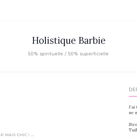
Holistique Barbie
50% spirituelle / 50% superficielle
DE
J’ai
ne m
Stre
Tui
...
P MAIS CHIC !