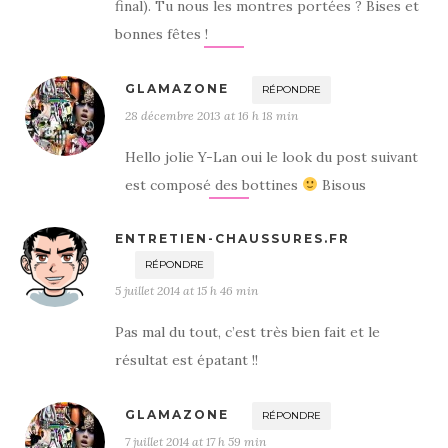
final). Tu nous les montres portées ? Bises et
bonnes fêtes !
GLAMAZONE
RÉPONDRE
28 décembre 2013 at 16 h 18 min
Hello jolie Y-Lan oui le look du post suivant
est composé des bottines
Bisous
ENTRETIEN-CHAUSSURES.FR
RÉPONDRE
5 juillet 2014 at 15 h 46 min
Pas mal du tout, c’est très bien fait et le
résultat est épatant !!
GLAMAZONE
RÉPONDRE
7 juillet 2014 at 17 h 59 min