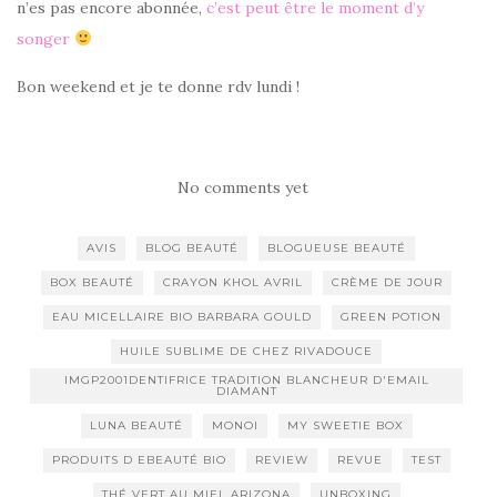
n’es pas encore abonnée,
c’est peut être le moment d’y
songer
Bon weekend et je te donne rdv lundi !
No comments yet
AVIS
BLOG BEAUTÉ
BLOGUEUSE BEAUTÉ
BOX BEAUTÉ
CRAYON KHOL AVRIL
CRÈME DE JOUR
EAU MICELLAIRE BIO BARBARA GOULD
GREEN POTION
HUILE SUBLIME DE CHEZ RIVADOUCE
IMGP2001DENTIFRICE TRADITION BLANCHEUR D'EMAIL
DIAMANT
LUNA BEAUTÉ
MONOI
MY SWEETIE BOX
PRODUITS D EBEAUTÉ BIO
REVIEW
REVUE
TEST
THÉ VERT AU MIEL ARIZONA
UNBOXING